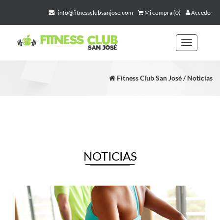
info@fitnessclubsanjose.com
Mi compra (0)
Acceder
Toggle
navigation
Fitness Club San José / Noticias
NOTICIAS