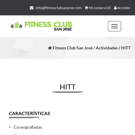
info@fitnessclubsanjose.com
Mi compra (0)
Acceder
Toggle
navigation
Fitness Club San José / Actividades / HITT
HITT
CARACTERÍSTICAS
Coreografiadas